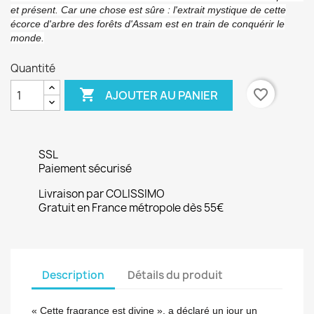
et présent. Car une chose est sûre : l'extrait mystique de cette
écorce d'arbre des forêts d'Assam est en train de conquérir le
monde.
Quantité

favorite_border
AJOUTER AU PANIER
SSL
Paiement sécurisé
Livraison par COLISSIMO
Gratuit en France métropole dès 55€
Description
Détails du produit
« Cette fragrance est divine », a déclaré un jour un