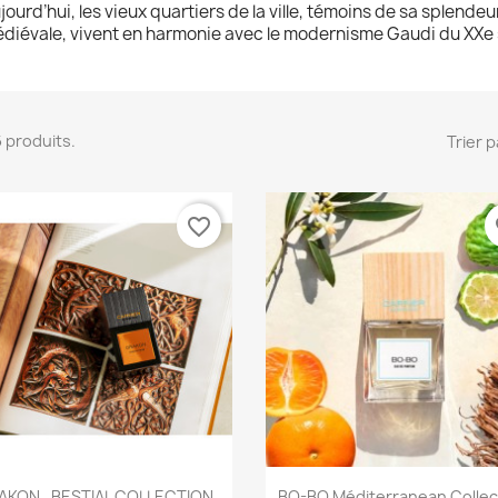
jourd’hui, les vieux quartiers de la ville, témoins de sa splendeu
diévale, vivent en harmonie avec le modernisme Gaudi du XXe 
 6 produits.
Trier p
favorite_border
fa
Aperçu rapide
Aperçu rapide


AKON , BESTIAL COLLECTION
BO-BO Méditerranean Collec