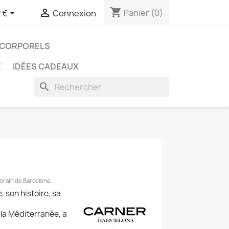
shopping_cart


Panier
(0)
 €
Connexion
 CORPORELS
E
IDÉES CADEAUX
search
orain de Barcelone.
 son histoire, sa
 la Méditerranée, a