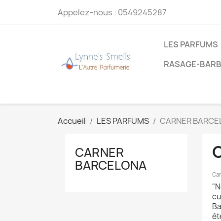
Appelez-nous :
0549245287
LES PARFUMS
RASAGE-BARB
Accueil
LES PARFUMS
CARNER BARCE
CARNER
BARCELONA
Car
"N
cu
Ba
ét