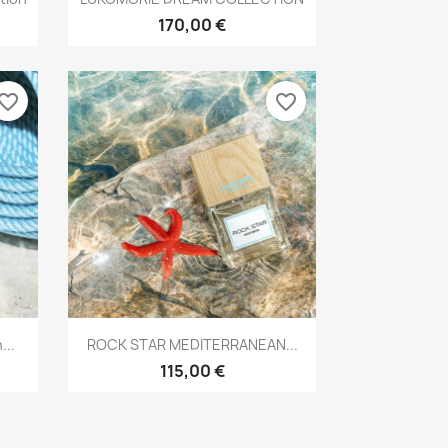
170,00 €
vorite_border
favorite_border
Aperçu rapide

..
ROCK STAR MEDITERRANEAN...
115,00 €