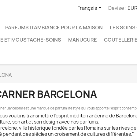

Français
Devise :
EUR
PARFUMS D'AMBIANCE POUR LA MAISON
LES SOINS
E ET MOUSTACHE-SOINS
MANUCURE
COUTELLERI
LONA
CARNER BARCELONA
ner Barcelona est une marque de parfum lifestyle qui vous apporte l’esprit contemp
ous voulons transmettre l’esprit méditerranéenne de Barcelone,
lture, son art et son design avec nos parfums.
rcelone, ville historique fondée par les Romains sur les rives de
é pendant des siècles un croisement de cultures différentes."