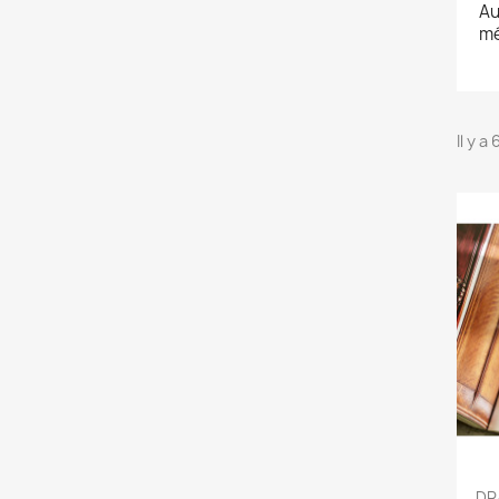
Au
mé
Il y a
DR