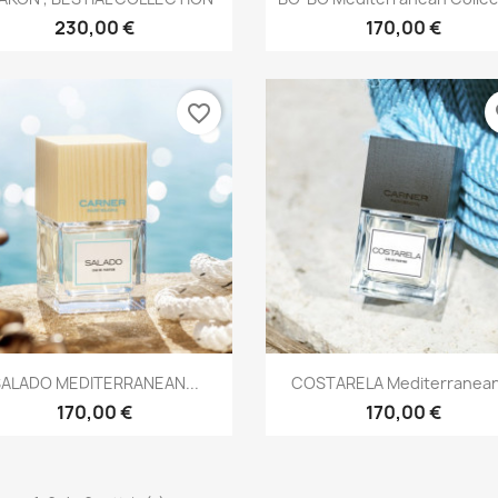
230,00 €
170,00 €
favorite_border
fa
Aperçu rapide
Aperçu rapide


ALADO MEDITERRANEAN...
COSTARELA Mediterranean.
170,00 €
170,00 €