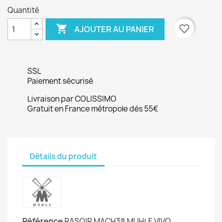
Quantité

favorite_border
AJOUTER AU PANIER
SSL
Paiement sécurisé
Livraison par COLISSIMO
Gratuit en France métropole dès 55€
Détails du produit
Référence
RASOIR MACH3® MUHLE VIVO