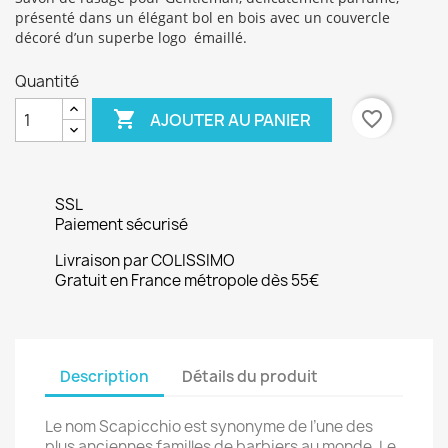
présenté dans un élégant bol en bois avec un couvercle
décoré d’un superbe logo émaillé.
Quantité

favorite_border
AJOUTER AU PANIER
SSL
Paiement sécurisé
Livraison par COLISSIMO
Gratuit en France métropole dès 55€
Description
Détails du produit
Le nom Scapicchio est synonyme de l’une des
plus anciennes familles de barbiers au monde. Le