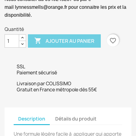
mail lynnessmells@orange.fr pour connaitre les prix et la
disponibilité.
Quantité

favorite_border
AJOUTER AU PANIER
SSL
Paiement sécurisé
Livraison par COLISSIMO
Gratuit en France métropole dès 55€
Description
Détails du produit
Une formule légère facile à appliquer qui apporte