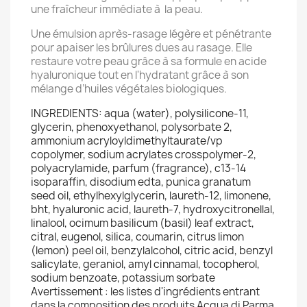
une fraîcheur immédiate à la peau.
Une émulsion après-rasage légère et pénétrante
pour apaiser les brûlures dues au rasage. Elle
restaure votre peau grâce à sa formule en acide
hyaluronique tout en l'hydratant grâce à son
mélange d’huiles végétales biologiques.
INGREDIENTS: aqua (water), polysilicone-11,
glycerin, phenoxyethanol, polysorbate 2,
ammonium acryloyldimethyltaurate/vp
copolymer, sodium acrylates crosspolymer-2,
polyacrylamide, parfum (fragrance), c13-14
isoparaffin, disodium edta, punica granatum
seed oil, ethylhexylglycerin, laureth-12, limonene,
bht, hyaluronic acid, laureth-7, hydroxycitronellal,
linalool, ocimum basilicum (basil) leaf extract,
citral, eugenol, silica, coumarin, citrus limon
(lemon) peel oil, benzylalcohol, citric acid, benzyl
salicylate, geraniol, amyl cinnamal, tocopherol,
sodium benzoate, potassium sorbate
Avertissement : les listes d'ingrédients entrant
dans la composition des produits Acqua di Parma