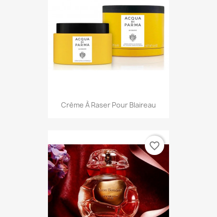
Crème À Raser Pour Blaireau
favorite_border