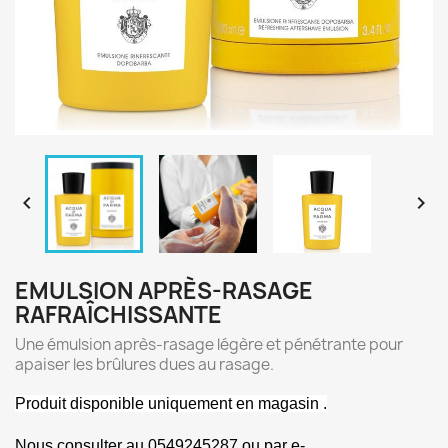


EMULSION APRÈS-RASAGE
RAFRAÎCHISSANTE
Une émulsion après-rasage légère et pénétrante pour
apaiser les brûlures dues au rasage.
Produit disponible uniquement en magasin .
Nous consulter au 0549245287 ou par e-