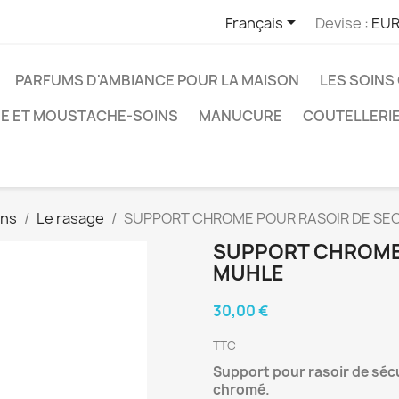

Français
Devise :
EUR
PARFUMS D'AMBIANCE POUR LA MAISON
LES SOINS
E ET MOUSTACHE-SOINS
MANUCURE
COUTELLERI
ins
Le rasage
SUPPORT CHROME POUR RASOIR DE SE
SUPPORT CHROME 
MUHLE
30,00 €
TTC
Support pour rasoir de sécu
chromé.