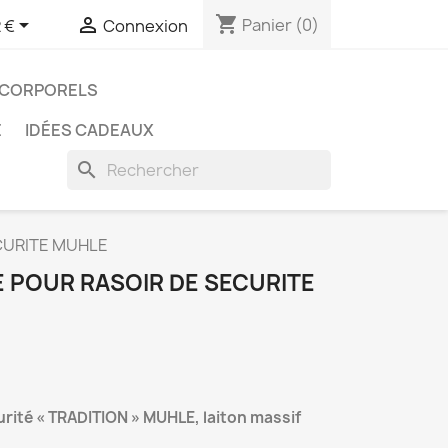
shopping_cart


Panier
(0)
 €
Connexion
 CORPORELS
E
IDÉES CADEAUX
search
CURITE MUHLE
POUR RASOIR DE SECURITE
rité « TRADITION » MUHLE, laiton massif