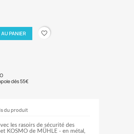
favorite_border
 AU PANIER
MO
opole dès 55€
ls du produit
ec les rasoirs de sécurité des
 et KOSMO de MÜHLE - en métal,