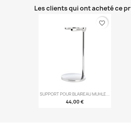
Les clients qui ont acheté ce p
favorite_border
Aperçu rapide

SUPPORT POUR BLAIREAU MUHLE...
44,00 €