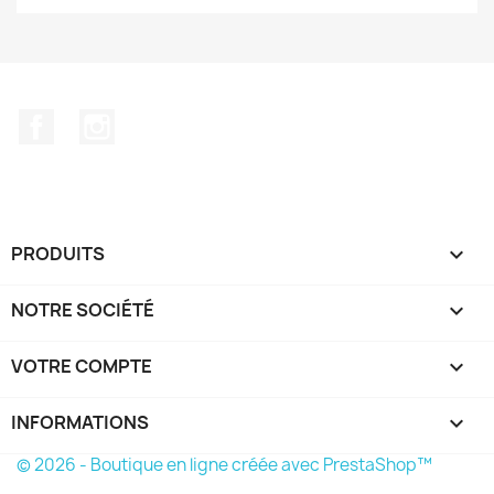
Facebook
Instagram
PRODUITS

NOTRE SOCIÉTÉ

VOTRE COMPTE

INFORMATIONS
keyboard_arrow_down
© 2026 - Boutique en ligne créée avec PrestaShop™